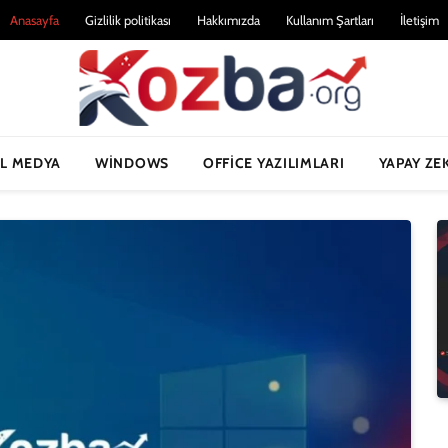
Anasayfa
Gizlilik politikası
Hakkımızda
Kullanım Şartları
İletişim
L MEDYA
WINDOWS
OFFICE YAZILIMLARI
YAPAY ZE