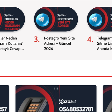
kler Neden
Postegro Yeni Site
Telegra
ram Kullanır?
Adresi – Güncel
Silme Li
etaylı Cevap –
2026
Anında İ
!
2026