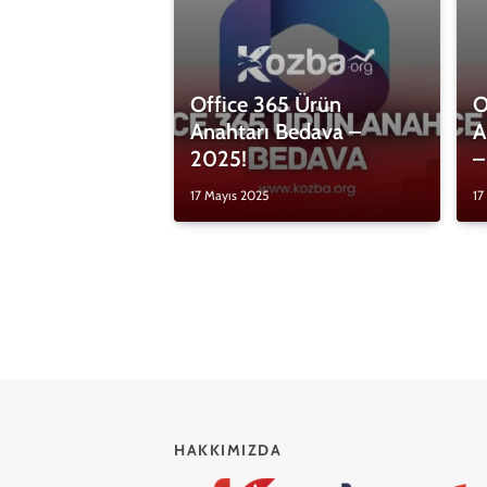
Office 365 Ürün
O
Anahtarı Bedava –
A
2025!
–
17 Mayıs 2025
17
HAKKIMIZDA