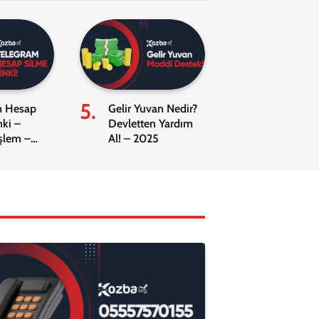
m Hesap
Gelir Yuvan Nedir?
nki –
Devletten Yardım
şlem –
Al! – 2025