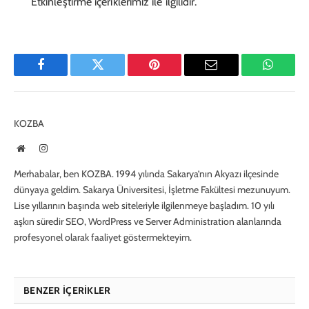
Etkinleştirme içeriklerimiz ile ilgilidir.
Facebook
Twitter
Pinterest
E-
WhatsA
Mail
KOZBA
Website
Instagram
Merhabalar, ben KOZBA. 1994 yılında Sakarya’nın Akyazı ilçesinde
dünyaya geldim. Sakarya Üniversitesi, İşletme Fakültesi mezunuyum.
Lise yıllarının başında web siteleriyle ilgilenmeye başladım. 10 yılı
aşkın süredir SEO, WordPress ve Server Administration alanlarında
profesyonel olarak faaliyet göstermekteyim.
BENZER İÇERIKLER