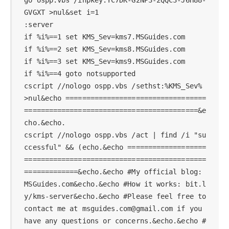
GVGXT >nul&set i=1

:server

if %i%==1 set KMS_Sev=kms7.MSGuides.com

if %i%==2 set KMS_Sev=kms8.MSGuides.com

if %i%==3 set KMS_Sev=kms9.MSGuides.com

if %i%==4 goto notsupported

cscript //nologo ospp.vbs /sethst:%KMS_Sev% 
>nul&echo ==================================
==========================================&e
cho.&echo.

cscript //nologo ospp.vbs /act | find /i "su
ccessful" && (echo.&echo ===================
============================================
=============&echo.&echo #My official blog: 
MSGuides.com&echo.&echo #How it works: bit.l
y/kms-server&echo.&echo #Please feel free to 
contact me at msguides.com@gmail.com if you 
have any questions or concerns.&echo.&echo #