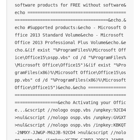
software products for FREE without software&
echo =======================================
=====================================&echo.&
echo #Supported products:&echo - Microsoft O
ffice 2013 Standard Volume&echo - Microsoft 
Office 2013 Professional Plus Volume&echo.&e
cho.&(if exist "%ProgramFiles%\Microsoft Off
ice\Office15\ospp.vbs" cd /d "%ProgramFiles%
\Microsoft Office\Office15")&(if exist "%Pro
gramFiles(x86)%\Microsoft Office\Office15\os
pp.vbs" cd /d "%ProgramFiles(x86)%\Microsoft 
Office\Office15")&echo.&echo ===============
============================================
=================&echo Activating your Offic
e...&cscript //nologo ospp.vbs /unpkey:92CD4 
>nul&cscript //nologo ospp.vbs /unpkey:GVGXT 
>nul&cscript //nologo ospp.vbs /inpkey:KBKQT
-2NMXY-JJWGP-M62JB-92CD4 >nul&cscript //nolo
go ospp.vbs /inpkey:YC7DK-G2NP3-2QQC3-J6H88-