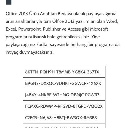
Office 2013 Ürün Anahtarı Bedava
olarak paylaşacağımız
ürün anahtarlarıyla tüm Office 2013 yazılımları olan Word,
Excel, Powerpoint, Publisher ve Access gibi Microsoft
programlarını lisanslı hale getirebileceksiniz. Yine
paylaşacağımız kodlar sayesinde herhangi bir programa da
ihtiyaç duymayacaksınız.
6KTFN-PQH9H-T8MMB-YG8K4-367TX
B9GN2-DXXQC-9DHKT-GGWCR-4X6XK
J484Y-4NKBF-W2HMG-DBMJC-PGWR7
FCMXC-RDWMP-RFGVD-8TGPD-VQQ2X
C2FG9-N6J68-H8BTJ-BW3QX-RM3B3