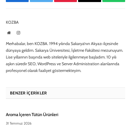
Facebook
Twitter
Pinterest
E-
WhatsA
Mail
KOZBA
Website
Instagram
Merhabalar, ben KOZBA. 1994 yılında Sakarya’nın Akyazı ilçesinde
dünyaya geldim. Sakarya Üniversitesi, İşletme Fakültesi mezunuyum.
Lise yıllarının başında web siteleriyle ilgilenmeye başladım. 10 yılı
aşkın süredir SEO, WordPress ve Server Administration alanlarında
profesyonel olarak faaliyet göstermekteyim.
BENZER İÇERIKLER
Aroma İçeren Tütün Ürünleri
31 Temmuz 2026