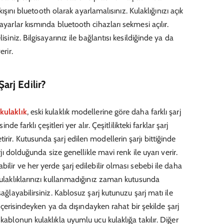
çıkışını bluetooth olarak ayarlamalısınız. Kulaklığınızı açık
ayarlar kısmında bluetooth cihazları sekmesi açılır.
isiniz. Bilgisayarınız ile bağlantısı kesildiğinde ya da
erir.
arj Edilir?
kulaklık
, eski kulaklık modellerine göre daha farklı şarj
nde farklı çeşitleri yer alır. Çeşitlilikteki farklar şarj
rir. Kutusunda şarj edilen modellerin şarjı bittiğinde
arjı dolduğunda size genellikle mavi renk ile uyarı verir.
ilir ve her yerde şarj edilebilir olması sebebi ile daha
Kulaklıklarınızı kullanmadığınız zaman kutusunda
sağlayabilirsiniz. Kablosuz şarj kutunuzu şarj matı ile
z içerisindeyken ya da dışındayken rahat bir şekilde şarj
kablonun kulaklıkla uyumlu ucu kulaklığa takılır. Diğer