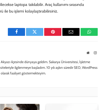
ilecekse laptopa takılabilir. Araç kullanımı sırasında
ü ile bu işlemi kolaylaştırabilirsiniz.
Facebook
Twitter
Pinterest
E-
WhatsApp
Mail
Website
Instagra
Akyazı ilçesinde dünyaya geldim. Sakarya Üniversitesi, İşletme
iteleriyle ilgilenmeye başladım. 10 yılı aşkın süredir SEO, WordPress
 olarak faaliyet göstermekteyim.