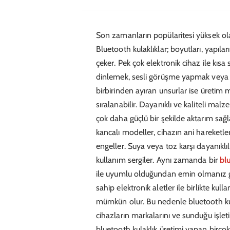
Son zamanların popülaritesi yüksek olan
Bluetooth kulaklıklar; boyutları, yapılar
çeker. Pek çok elektronik cihaz ile kıs
dinlemek, sesli görüşme yapmak veya diz
birbirinden ayıran unsurlar ise üretim
sıralanabilir. Dayanıklı ve kaliteli malz
çok daha güçlü bir şekilde aktarım sağl
kancalı modeller, cihazın ani hareketl
engeller. Suya veya toz karşı dayanıklı
kullanım sergiler. Aynı zamanda bir
bl
ile uyumlu olduğundan emin olmanız ger
sahip elektronik aletler ile birlikte ku
mümkün olur. Bu nedenle bluetooth kul
cihazların markalarını ve sunduğu işle
bluetooth kulaklık üretimi yapan birço