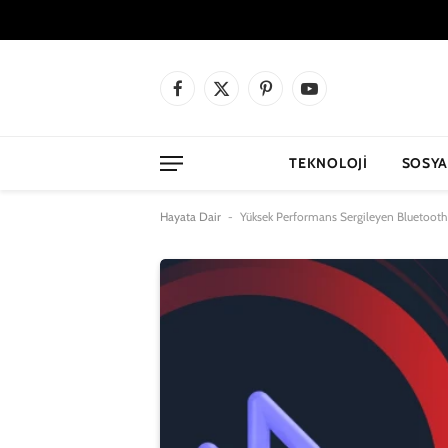
Facebook
X
Pinterest
YouTube
(Twitter)
TEKNOLOJI
SOSYA
Hayata Dair
-
Yüksek Performans Sergileyen Bluetooth 