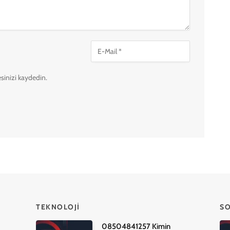
esinizi kaydedin.
TEKNOLOJI
SO
08504841257 Kimin