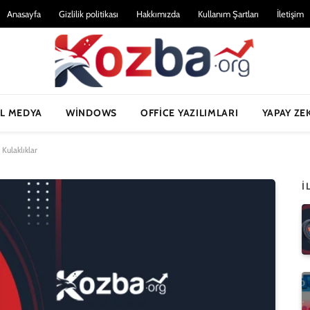
Anasayfa
Gizlilik politikası
Hakkımızda
Kullanım Şartları
İletişim
L MEDYA
WINDOWS
OFFICE YAZILIMLARI
YAPAY ZE
Kulaklıklar
İ