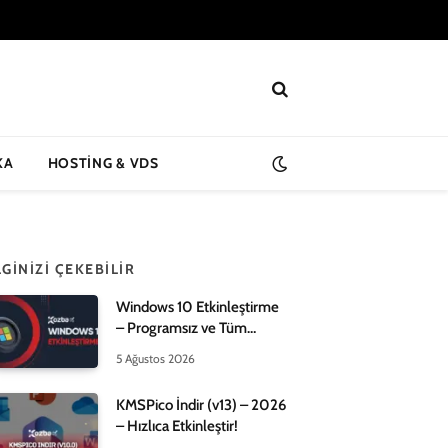
KA
HOSTING & VDS
LGINIZI ÇEKEBILIR
Windows 10 Etkinleştirme
– Programsız ve Tüm
Yöntemleri – 2026!
5 Ağustos 2026
KMSPico İndir (v13) – 2026
– Hızlıca Etkinleştir!