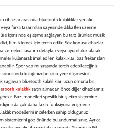
 cihazlar arasında bluetooth kulaklıklar yer alır.
ı veya farklı tasarımları sayesinde dikkatleri üzerine
a süre içerisinde eşleşme sağlayan bu tarz ürünler; müzik
i, film izlemek için tercih edilir. Söz konusu cihazları
 malzemeleri, tasarım detayları veya uyumluluk olarak
emeler kullanarak imal edilen kulaklıklar, bas frekansları
anabilir. Spor yapımı sırasında tercih edebileceğiniz
er sonucunda kulağınızdan çıkıp yere düşmesini
lık sağlayan bluetooth kulaklıklar, uzun ömürlü bir
uetooth kulaklık
satın almadan önce diğer cihazlarınız
ekir. Bazı modelleri spesifik bir işletim sistemine
llandığınızda çok daha fazla fonksiyona erişmeniz
aklık modellerini incelerken sahip olduğunuz
tim sistemlerini göz önünde bulundurmalısınız. Ayrıca
k marka yer alır. Bu markalar arasında Xiaomi ve JBL