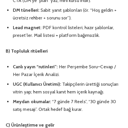
CTA (DM’ye “plan” yaz, mini kursu indir).
DM tünelleri:
Sabit yanıt şablonları (ör. “Hoş geldin +
ücretsiz rehber + sorunu sor”).
Lead magnet:
PDF kontrol listeleri, hazır şablonlar,
preset’ler. Mail listesi = platform bağımsızlık.
B) Topluluk ritüelleri
Canlı yayın “rutinleri”:
Her Perşembe Soru–Cevap /
Her Pazar İçerik Analizi.
UGC (Kullanıcı Üretimi):
Takipçilerin ürettiği sonuçları
vitrin yap; hem sosyal kanıt hem içerik kaynağı.
Meydan okumalar:
“7 günde 7 Reels”, “30 günde 30
satış mesajı”. Ortak hedef bağ kurar.
C) Ürünleştirme ve gelir