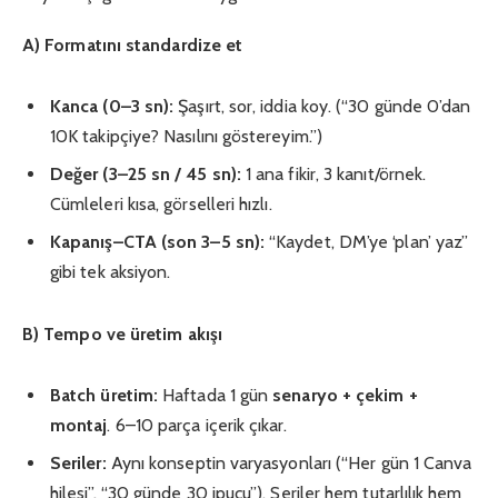
A) Formatını standardize et
Kanca (0–3 sn):
Şaşırt, sor, iddia koy. (“30 günde 0’dan
10K takipçiye? Nasılını göstereyim.”)
Değer (3–25 sn / 45 sn):
1 ana fikir, 3 kanıt/örnek.
Cümleleri kısa, görselleri hızlı.
Kapanış–CTA (son 3–5 sn):
“Kaydet, DM’ye ‘plan’ yaz”
gibi tek aksiyon.
B) Tempo ve üretim akışı
Batch üretim:
Haftada 1 gün
senaryo + çekim +
montaj
. 6–10 parça içerik çıkar.
Seriler:
Aynı konseptin varyasyonları (“Her gün 1 Canva
hilesi”, “30 günde 30 ipucu”). Seriler hem tutarlılık hem