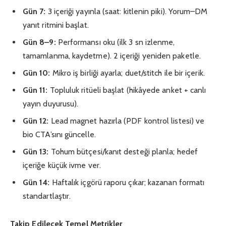
Gün 7:
3 içeriği yayınla (saat: kitlenin piki). Yorum–DM
yanıt ritmini başlat.
Gün 8–9:
Performansı oku (ilk 3 sn izlenme,
tamamlanma, kaydetme). 2 içeriği yeniden paketle.
Gün 10:
Mikro iş birliği ayarla; duet/stitch ile bir içerik.
Gün 11:
Topluluk ritüeli başlat (hikâyede anket + canlı
yayın duyurusu).
Gün 12:
Lead magnet hazırla (PDF kontrol listesi) ve
bio CTA’sını güncelle.
Gün 13:
Tohum bütçesi/kanıt desteği planla; hedef
içeriğe küçük ivme ver.
Gün 14:
Haftalık içgörü raporu çıkar; kazanan formatı
standartlaştır.
Takip Edilecek Temel Metrikler