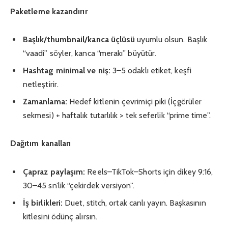
Paketleme kazandırır
Başlık/thumbnail/kanca üçlüsü
uyumlu olsun. Başlık
“vaadi” söyler, kanca “merakı” büyütür.
Hashtag minimal ve niş:
3–5 odaklı etiket, keşfi
netleştirir.
Zamanlama:
Hedef kitlenin çevrimiçi piki (İçgörüler
sekmesi) + haftalık tutarlılık > tek seferlik “prime time”.
Dağıtım kanalları
Çapraz paylaşım:
Reels–TikTok–Shorts için dikey 9:16,
30–45 sn’lik “çekirdek versiyon”.
İş birlikleri:
Duet, stitch, ortak canlı yayın. Başkasının
kitlesini ödünç alırsın.