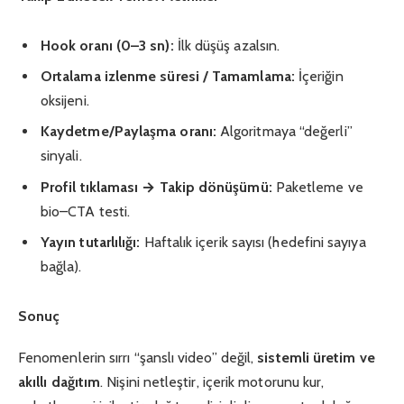
Hook oranı (0–3 sn):
İlk düşüş azalsın.
Ortalama izlenme süresi / Tamamlama:
İçeriğin
oksijeni.
Kaydetme/Paylaşma oranı:
Algoritmaya “değerli”
sinyali.
Profil tıklaması → Takip dönüşümü:
Paketleme ve
bio–CTA testi.
Yayın tutarlılığı:
Haftalık içerik sayısı (hedefini sayıya
bağla).
Sonuç
Fenomenlerin sırrı “şanslı video” değil,
sistemli üretim ve
akıllı dağıtım
. Nişini netleştir, içerik motorunu kur,