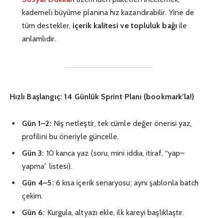
kademeli büyüme planına hız kazandırabilir. Yine de
tüm destekler,
içerik kalitesi ve topluluk bağı
ile
anlamlıdır.
Hızlı Başlangıç: 14 Günlük Sprint Planı (bookmark’la!)
Gün 1–2:
Niş netleştir, tek cümle değer önerisi yaz,
profilini bu öneriyle güncelle.
Gün 3:
10 kanca yaz (soru, mini iddia, itiraf, “yap–
yapma” listesi).
Gün 4–5:
6 kısa içerik senaryosu; aynı şablonla batch
çekim.
Gün 6:
Kurgula, altyazı ekle, ilk kareyi başlıklaştır.