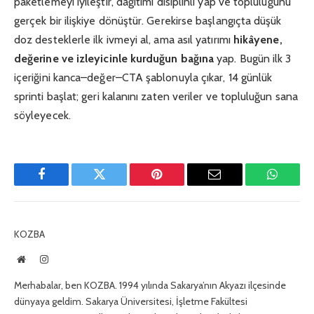
paketlemeyi iyileştir, dağıtımı disiplinli yap ve topluluğunu
gerçek bir ilişkiye dönüştür. Gerekirse başlangıçta düşük
doz desteklerle ilk ivmeyi al, ama asıl yatırımı
hikâyene,
değerine ve izleyicinle kurduğun bağına
yap. Bugün ilk 3
içeriğini kanca–değer–CTA şablonuyla çıkar, 14 günlük
sprinti başlat; geri kalanını zaten veriler ve topluluğun sana
söyleyecek.
Facebook
Twitter
Pinterest
E-
WhatsA
Mail
KOZBA
Website
Instagram
Merhabalar, ben KOZBA. 1994 yılında Sakarya’nın Akyazı ilçesinde
dünyaya geldim. Sakarya Üniversitesi, İşletme Fakültesi