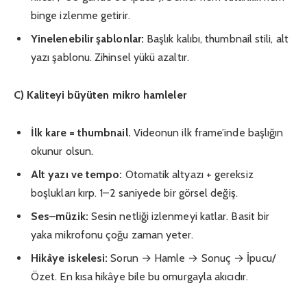
binge izlenme getirir.
Yinelenebilir şablonlar:
Başlık kalıbı, thumbnail stili, alt
yazı şablonu. Zihinsel yükü azaltır.
C) Kaliteyi büyüten mikro hamleler
İlk kare = thumbnail.
Videonun ilk frame’inde başlığın
okunur olsun.
Alt yazı ve tempo:
Otomatik altyazı + gereksiz
boşlukları kırp. 1–2 saniyede bir görsel değiş.
Ses–müzik:
Sesin netliği izlenmeyi katlar. Basit bir
yaka mikrofonu çoğu zaman yeter.
Hikâye iskelesi:
Sorun → Hamle → Sonuç → İpucu/
Özet. En kısa hikâye bile bu omurgayla akıcıdır.