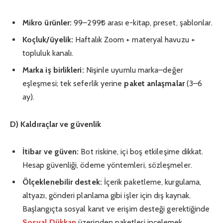
Mikro ürünler:
99–299₺ arası e-kitap, preset, şablonlar.
Koçluk/üyelik:
Haftalık Zoom + materyal havuzu +
topluluk kanalı.
Marka iş birlikleri:
Nişinle uyumlu marka–değer
eşleşmesi; tek seferlik yerine
paket anlaşmalar
(3–6
ay).
D) Kaldıraçlar ve güvenlik
İtibar ve güven:
Bot riskine, içi boş etkileşime dikkat.
Hesap güvenliği, ödeme yöntemleri, sözleşmeler.
Ölçeklenebilir destek:
İçerik paketleme, kurgulama,
altyazı, gönderi planlama gibi işler için dış kaynak.
Başlangıçta sosyal kanıt ve erişim desteği gerektiğinde
Sosyal Dükkan
üzerinden paketleri incelemek,