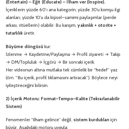
(Entertain) – Eğit (Educate) – İlham ver (Inspire).
İçeriklerin yüzde 60’ı ana kategorin, yüzde 30’u komşu ilgi
alanları, yüzde 10’u da kişisel–samimi paylaşımlar (perde
arkası, ritüellerin) olabilir. Bu karışım,
yakınlık + otorite +
tutarlılık
üretir.
Büyüme döngüsü
kur:
İzlenme → Kaydetme/Paylaşma → Profil ziyareti → Takip
→ DM/Topluluk → İçgörü → Bir sonraki içerik.
Her videonun altına mutlaka tek cümlelik bir “hedef” yaz
(örn. “Bu içerik, profil tıklamasını artıracak”). Böylece neyi
iyileştireceğini bilirsin.
2) İçerik Motoru: Format–Tempo–Kalite (Tekrarlanabilir
Sistem)
Fenomenler “ilham gelince” değil,
sistem kurdukları
için
büyür. Aşağıdaki motoru uygula: