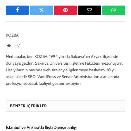
Facebook
Twitter
Pinterest
E-
WhatsA
Mail
KOZBA
Website
Instagram
Merhabalar, ben KOZBA. 1994 yılında Sakarya’nın Akyazı ilçesinde
dünyaya geldim. Sakarya Üniversitesi, İşletme Fakültesi mezunuyum.
Lise yıllarının başında web siteleriyle ilgilenmeye başladım. 10 yılı
aşkın süredir SEO, WordPress ve Server Administration alanlarında
profesyonel olarak faaliyet göstermekteyim.
BENZER İÇERIKLER
İstanbul ve Ankara’da İlişki Danışmanlığı