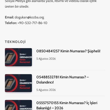
Sosyal Medya gibi alanlarda yazılı, resimli ve videolu olarak içerik
üreten bir sitedir.
Email:
dogukan@kozba.org
Telefon:
+90-532-717-86-10
TEKNOLOJI
08504841257 Kimin Numarası? Şüpheli!
5 Ağustos 2026
05488532781 Kimin Numarası? –
Dolandırıcı!
5 Ağustos 2026
05557570155 Kimin Numarası? İç İşleri
Bakanlığı! – 2026