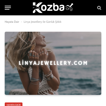
Hayata Dair
-
Linya Jewellery ile Günlük Şıklık
HAYATA DAIR