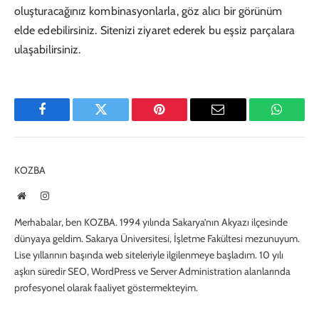
oluşturacağınız kombinasyonlarla, göz alıcı bir görünüm
elde edebilirsiniz. Sitenizi ziyaret ederek bu eşsiz parçalara
ulaşabilirsiniz.
Facebook
Twitter
Pinterest
E-
WhatsA
Mail
KOZBA
Website
Instagram
Merhabalar, ben KOZBA. 1994 yılında Sakarya’nın Akyazı ilçesinde
dünyaya geldim. Sakarya Üniversitesi, İşletme Fakültesi mezunuyum.
Lise yıllarının başında web siteleriyle ilgilenmeye başladım. 10 yılı
aşkın süredir SEO, WordPress ve Server Administration alanlarında
profesyonel olarak faaliyet göstermekteyim.