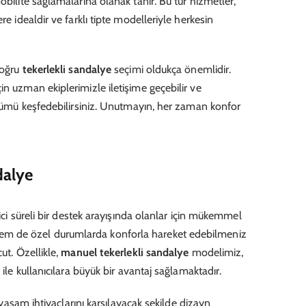
obilite sağlamalarına olanak tanır. Bu tür hizmetler,
re idealdir ve farklı tipte modelleriyle herkesin
doğru
tekerlekli sandalye
seçimi oldukça önemlidir.
in uzman ekiplerimizle iletişime geçebilir ve
çözümü keşfedebilirsiniz. Unutmayın, her zaman konfor
dalye
çici süreli bir destek arayışında olanlar için mükemmel
m de özel durumlarda konforla hareket edebilmeniz
ut. Özellikle,
manuel tekerlekli sandalye
modelimiz,
 ile kullanıcılara büyük bir avantaj sağlamaktadır.
ı yaşam ihtiyaçlarını karşılayacak şekilde dizayn