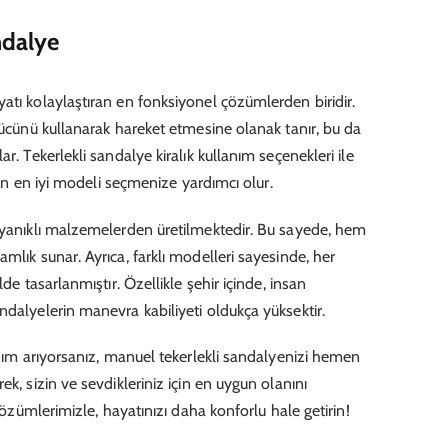
ndalye
yatı kolaylaştıran en fonksiyonel çözümlerden biridir.
 gücünü kullanarak hareket etmesine olanak tanır, bu da
r. Tekerlekli sandalye kiralık kullanım seçenekleri ile
ygun en iyi modeli seçmenize yardımcı olur.
dayanıklı malzemelerden üretilmektedir. Bu sayede, hem
mlık sunar. Ayrıca, farklı modelleri sayesinde, her
lde tasarlanmıştır. Özellikle şehir içinde, insan
ndalyelerin manevra kabiliyeti oldukça yüksektir.
anım arıyorsanız, manuel tekerlekli sandalyenizi hemen
ek, sizin ve sevdikleriniz için en uygun olanını
 çözümlerimizle, hayatınızı daha konforlu hale getirin!