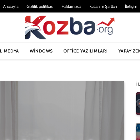
Anasayfa
Gizlilik politikası
Hakkımızda
Kullanım Şartları
İletişim
L MEDYA
WINDOWS
OFFICE YAZILIMLARI
YAPAY ZE
İ