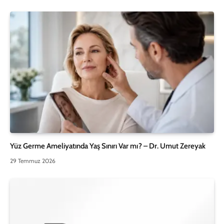
Yüz Germe Ameliyatında Yaş Sınırı Var mı? – Dr. Umut Zereyak
29 Temmuz 2026