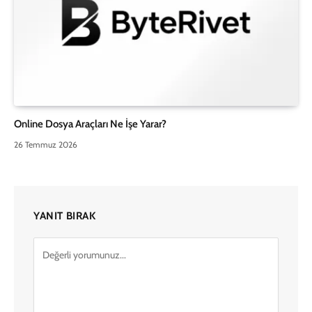
Online Dosya Araçları Ne İşe Yarar?
26 Temmuz 2026
YANIT BIRAK