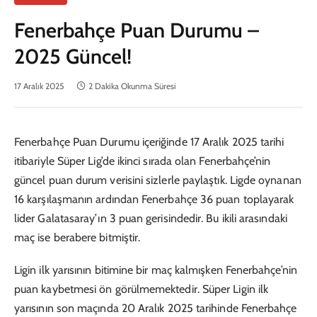
Fenerbahçe Puan Durumu –
2025 Güncel!
17 Aralık 2025
2 Dakika Okunma Süresi
Fenerbahçe Puan Durumu içeriğinde 17 Aralık 2025 tarihi
itibariyle Süper Lig’de ikinci sırada olan Fenerbahçe’nin
güncel puan durum verisini sizlerle paylaştık. Ligde oynanan
16 karşılaşmanın ardından Fenerbahçe 36 puan toplayarak
lider Galatasaray’ın 3 puan gerisindedir. Bu ikili arasındaki
maç ise berabere bitmiştir.
Ligin ilk yarısının bitimine bir maç kalmışken Fenerbahçe’nin
puan kaybetmesi ön görülmemektedir. Süper Ligin ilk
yarısının son maçında 20 Aralık 2025 tarihinde Fenerbahçe