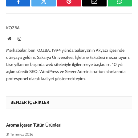
Facebook
Twitter
Pinterest
E-
WhatsA
Mail
KOZBA
Website
Instagram
Merhabalar, ben KOZBA. 1994 yılında Sakarya’nın Akyazı ilçesinde
dünyaya geldim. Sakarya Üniversitesi, İşletme Fakültesi mezunuyum.
Lise yıllarının başında web siteleriyle ilgilenmeye başladım. 10 yılı
aşkın süredir SEO, WordPress ve Server Administration alanlarında
profesyonel olarak faaliyet göstermekteyim.
BENZER İÇERIKLER
Aroma İçeren Tütün Ürünleri
31 Temmuz 2026