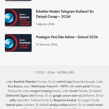
Erkekler Neden Telegram Kullanır? En
Detaylı Cevap – 2026!
1 Ağustos 2026
Postegro Yeni Site Adresi – Güncel 2026
31 Temmuz 2026
© 2021 - 2026 - KOZBA.ORG
Lider
Backlink Paketleri
Firması. En İyi
metin2 pvp
Serverleri burada. Lider
Sıra Bulucu
aracı.
Webmaster Forum® - WFN
Lider
smm panel
Firması.
Türkiye'nin Lider
verigom hosting
firması. Lider
Smok
Firması. En kaliteli
Elektronik Sigara Likit
firması. En iyi
google yorum satın al
platformu. En İyi
pdks
sistemleri. Türkiye'nin En İyi
Boşanma Avukatı
. En Uygun Fiyatlı
barkod yazıcı
ürünleri. En Kaliteli
antalya reklam
şirketi. En İyi
vozol center