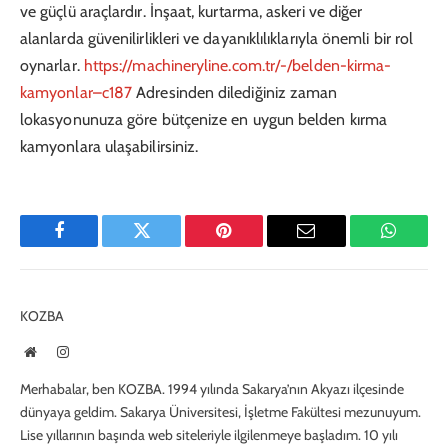
ve güçlü araçlardır. İnşaat, kurtarma, askeri ve diğer
alanlarda güvenilirlikleri ve dayanıklılıklarıyla önemli bir rol
oynarlar.
https://machineryline.com.tr/-/belden-kirma-
kamyonlar–c187
Adresinden dilediğiniz zaman
lokasyonunuza göre bütçenize en uygun belden kırma
kamyonlara ulaşabilirsiniz.
Facebook
Twitter
Pinterest
E-
WhatsA
Mail
KOZBA
Website
Instagram
Merhabalar, ben KOZBA. 1994 yılında Sakarya’nın Akyazı ilçesinde
dünyaya geldim. Sakarya Üniversitesi, İşletme Fakültesi mezunuyum.
Lise yıllarının başında web siteleriyle ilgilenmeye başladım. 10 yılı