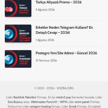
Türkçe Altyazılı Promo – 2026
5 Ağustos 2026
Erkekler Neden Telegram Kullanır? En
Detaylı Cevap – 2026!
1 Ağustos 2026
Postegro Yeni Site Adresi – Güncel 2026
31 Temmuz 2026
© 2021 - 2026 - KOZBA.ORG
Lider
Backlink Paketleri
Firması. En İyi
metin2 pvp
Serverleri burada. Lider
Sıra Bulucu
aracı.
Webmaster Forum® - WFN
Lider
smm panel
Firması.
Türkiye'nin Lider
verigom hosting
firması. Lider
Smok
Firması. En kaliteli