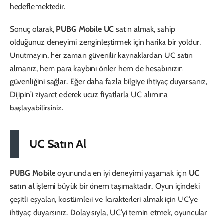
hedeflemektedir.
Sonuç olarak,
PUBG Mobile UC
satın almak, sahip
olduğunuz deneyimi zenginleştirmek için harika bir yoldur.
Unutmayın, her zaman güvenilir kaynaklardan UC satın
almanız, hem para kaybını önler hem de hesabınızın
güvenliğini sağlar. Eğer daha fazla bilgiye ihtiyaç duyarsanız,
Dijipin’i ziyaret ederek ucuz fiyatlarla UC alımına
başlayabilirsiniz.
UC Satın Al
PUBG Mobile
oyununda en iyi deneyimi yaşamak için
UC
satın al
işlemi büyük bir önem taşımaktadır. Oyun içindeki
çeşitli eşyaları, kostümleri ve karakterleri almak için UC’ye
ihtiyaç duyarsınız. Dolayısıyla, UC’yi temin etmek, oyuncular