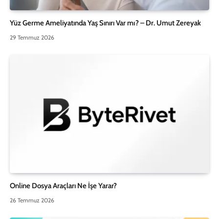
Yüz Germe Ameliyatında Yaş Sınırı Var mı? – Dr. Umut Zereyak
29 Temmuz 2026
Online Dosya Araçları Ne İşe Yarar?
26 Temmuz 2026