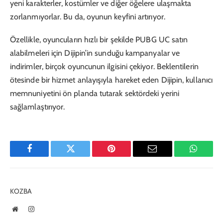
yeni karakterler, kostümler ve diğer öğelere ulaşmakta
zorlanmıyorlar. Bu da, oyunun keyfini artırıyor.
Özellikle, oyuncuların hızlı bir şekilde PUBG UC satın
alabilmeleri için Dijipin’in sunduğu kampanyalar ve
indirimler, birçok oyuncunun ilgisini çekiyor. Beklentilerin
ötesinde bir hizmet anlayışıyla hareket eden Dijipin, kullanıcı
memnuniyetini ön planda tutarak sektördeki yerini
sağlamlaştırıyor.
Facebook
Twitter
Pinterest
E-
WhatsA
Mail
KOZBA
Website
Instagram