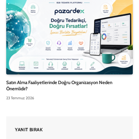
Satın Alma Faaliyetlerinde Doğru Organizasyon Neden
Önemlidir?
23 Temmuz 2026
YANIT BIRAK