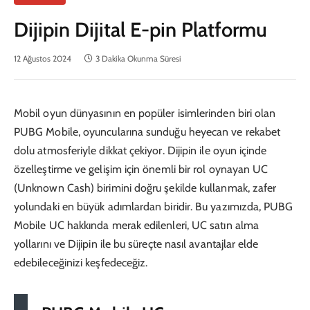
Dijipin Dijital E-pin Platformu
12 Ağustos 2024
3 Dakika Okunma Süresi
Mobil oyun dünyasının en popüler isimlerinden biri olan
PUBG Mobile, oyuncularına sunduğu heyecan ve rekabet
dolu atmosferiyle dikkat çekiyor. Dijipin ile oyun içinde
özelleştirme ve gelişim için önemli bir rol oynayan UC
(Unknown Cash) birimini doğru şekilde kullanmak, zafer
yolundaki en büyük adımlardan biridir. Bu yazımızda, PUBG
Mobile UC hakkında merak edilenleri, UC satın alma
yollarını ve Dijipin ile bu süreçte nasıl avantajlar elde
edebileceğinizi keşfedeceğiz.