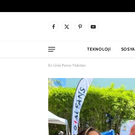
Facebook
X
Pinterest
YouTube
(Twitter)
TEKNOLOJI
SOSYA
En Ünlü Porno Yıldızları