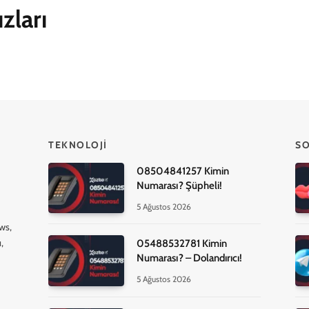
zları
TEKNOLOJI
SO
08504841257 Kimin
Numarası? Şüpheli!
5 Ağustos 2026
ws,
,
05488532781 Kimin
Numarası? – Dolandırıcı!
5 Ağustos 2026