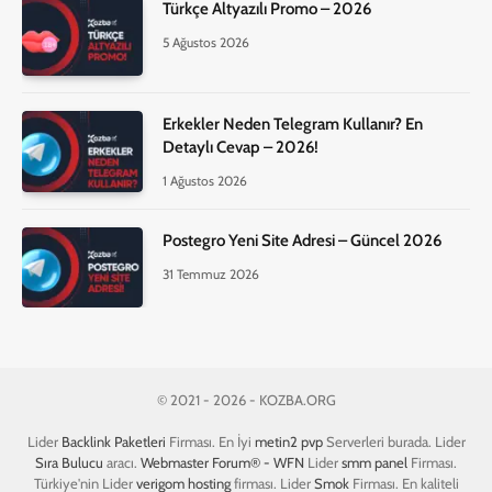
Türkçe Altyazılı Promo – 2026
5 Ağustos 2026
Erkekler Neden Telegram Kullanır? En
Detaylı Cevap – 2026!
1 Ağustos 2026
Postegro Yeni Site Adresi – Güncel 2026
31 Temmuz 2026
© 2021 - 2026 - KOZBA.ORG
Lider
Backlink Paketleri
Firması. En İyi
metin2 pvp
Serverleri burada. Lider
Sıra Bulucu
aracı.
Webmaster Forum® - WFN
Lider
smm panel
Firması.
Türkiye'nin Lider
verigom hosting
firması. Lider
Smok
Firması. En kaliteli