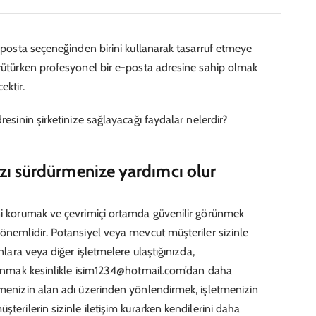
e-posta seçeneğinden birini kullanarak tasarruf etmeye
ürütürken profesyonel bir e-posta adresine sahip olmak
ektir.
resinin şirketinize sağlayacağı faydalar nelerdir?
ızı sürdürmenize yardımcı olur
ini korumak ve çevrimiçi ortamda güvenilir görünmek
 önemlidir. Potansiyel veya mevcut müşteriler sizinle
onlara veya diğer işletmelere ulaştığınızda,
llanmak kesinlikle isim1234@hotmail.com’dan daha
tmenizin alan adı üzerinden yönlendirmek, işletmenizin
şterilerin sizinle iletişim kurarken kendilerini daha