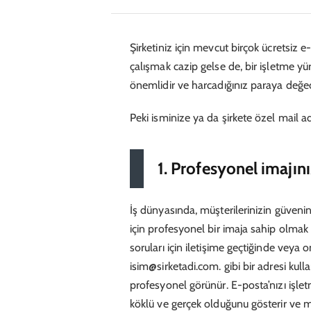
Şirketiniz için mevcut birçok ücretsiz 
çalışmak cazip gelse de, bir işletme y
önemlidir ve harcadığınız paraya değec
Peki isminize ya da şirkete özel mail ad
1. Profesyonel imajın
İş dünyasında, müşterilerinizin güven
için profesyonel bir imaja sahip olmak
soruları için iletişime geçtiğinde veya 
isim@sirketadi.com. gibi bir adresi ku
profesyonel görünür. E-posta’nızı işle
köklü ve gerçek olduğunu gösterir ve mü