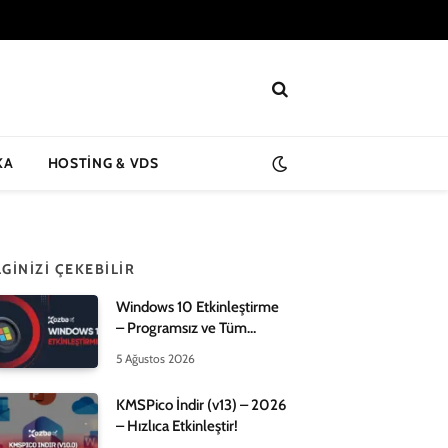
KA
HOSTING & VDS
LGINIZI ÇEKEBILIR
Windows 10 Etkinleştirme
– Programsız ve Tüm
Yöntemleri – 2026!
5 Ağustos 2026
KMSPico İndir (v13) – 2026
– Hızlıca Etkinleştir!