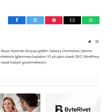
Facebook
Twitter
Pinterest
E-
WhatsApp
Mail
Website
Instagra
Akyazı ilçesinde dünyaya geldim. Sakarya Üniversitesi, İşletme
iteleriyle ilgilenmeye başladım. 10 yılı aşkın süredir SEO, WordPress
 olarak faaliyet göstermekteyim.