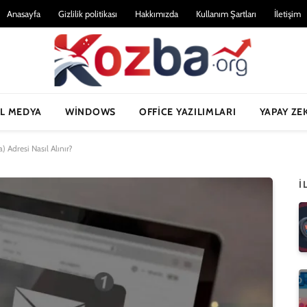
Anasayfa
Gizlilik politikası
Hakkımızda
Kullanım Şartları
İletişim
L MEDYA
WINDOWS
OFFICE YAZILIMLARI
YAPAY ZE
) Adresi Nasıl Alınır?
İ