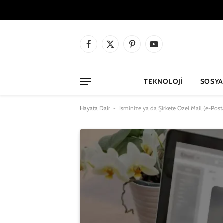
Facebook
X
Pinterest
YouTube
(Twitter)
TEKNOLOJI
SOSYA
Hayata Dair
-
İsminize ya da Şirkete Özel Mail (e-Posta