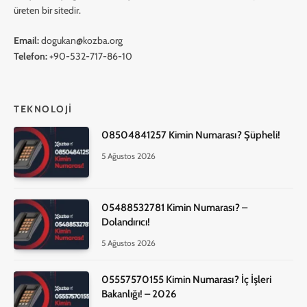
üreten bir sitedir.
Email:
dogukan@kozba.org
Telefon:
+90-532-717-86-10
TEKNOLOJI
08504841257 Kimin Numarası? Şüpheli!
5 Ağustos 2026
05488532781 Kimin Numarası? –
Dolandırıcı!
5 Ağustos 2026
05557570155 Kimin Numarası? İç İşleri
Bakanlığı! – 2026