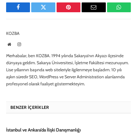
Facebook
Twitter
Pinterest
E-
WhatsA
Mail
KOZBA
Website
Instagram
Merhabalar, ben KOZBA. 1994 yılında Sakarya’nın Akyazı ilçesinde
dünyaya geldim. Sakarya Üniversitesi, İşletme Fakültesi mezunuyum.
Lise yıllarının başında web siteleriyle ilgilenmeye başladım. 10 yılı
aşkın süredir SEO, WordPress ve Server Administration alanlarında
profesyonel olarak faaliyet göstermekteyim.
BENZER İÇERIKLER
İstanbul ve Ankara’da İlişki Danışmanlığı