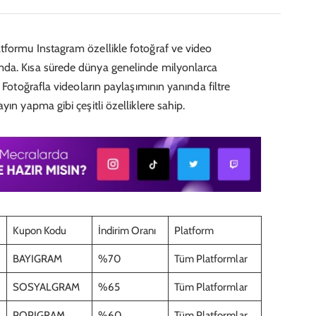
tformu Instagram özellikle fotoğraf ve video
mda. Kısa sürede dünya genelinde milyonlarca
 Fotoğrafla videoların paylaşımının yanında filtre
yın yapma gibi çeşitli özelliklere sahip.
Kupon Kodu
İndirim Oranı
Platform
BAYIGRAM
%70
Tüm Platformlar
SOSYALGRAM
%65
Tüm Platformlar
POPIGRAM
%60
Tüm Platformlar