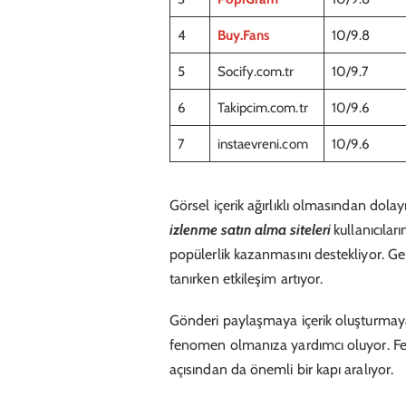
4
Buy.Fans
10/9.8
5
Socify.com.tr
10/9.7
6
Takipcim.com.tr
10/9.6
7
instaevreni.com
10/9.6
Görsel içerik ağırlıklı olmasından dolay
izlenme satın alma siteleri
kullanıcılar
popülerlik kazanmasını destekliyor. Ge
tanırken etkileşim artıyor.
Gönderi paylaşmaya içerik oluşturmay
fenomen olmanıza yardımcı oluyor. F
açısından da önemli bir kapı aralıyor.