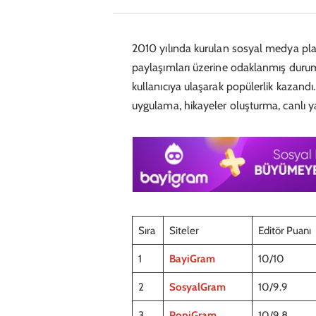
2010 yılında kurulan sosyal medya pla
paylaşımları üzerine odaklanmış duru
kullanıcıya ulaşarak popülerlik kazandı.
uygulama, hikayeler oluşturma, canlı ya
Sıra
Siteler
Editör Puanı
1
BayiGram
10/10
2
SosyalGram
10/9.9
3
PopiGram
10/9.8