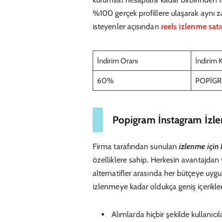
%100 gerçek profillere ulaşarak aynı z
isteyenler açısından
reels izlenme satı
İndirim Oranı
İndirim 
60%
POPİG
Popigram İnstagram İzle
Firma tarafından sunulan
izlenme için 
özelliklere sahip. Herkesin avantajdan y
alternatifler arasında her bütçeye u
izlenmeye kadar oldukça geniş içerikle
Alımlarda hiçbir şekilde kullanıcı