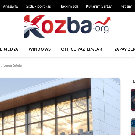
Anasayfa
Gizlilik politikası
Hakkımızda
Kullanım Şartları
İletişim
L MEDYA
WINDOWS
OFFICE YAZILIMLARI
YAPAY ZE
i Veren Siteler
İ