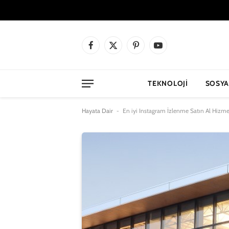
Facebook
X
Pinterest
YouTube
(Twitter)
TEKNOLOJI
SOSYA
Hayata Dair
-
En iyi Instagram İzlenme Satın Al Hizmet