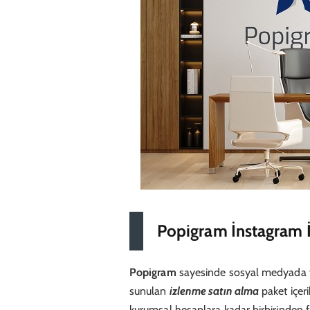
Popigram İnstagram İ
Popigram
sayesinde sosyal medyada f
sunulan
izlenme satın alma
paket içeri
kurumsal hesaplara kadar birbirinden f