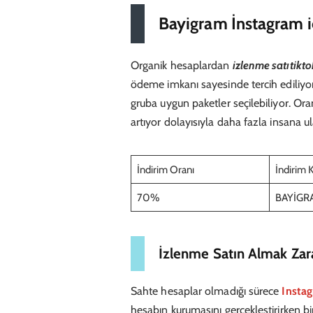
Bayigram İnstagram i
Organik hesaplardan
izlenme satıtikto
ödeme imkanı sayesinde tercih ediliyor.
gruba uygun paketler seçilebiliyor. Ora
artıyor dolayısıyla daha fazla insana u
İndirim Oranı
İndirim 
70%
BAYİGR
İzlenme Satın Almak Zara
Sahte hesaplar olmadığı sürece
Instag
hesabın kurumasını gerçekleştirirken b