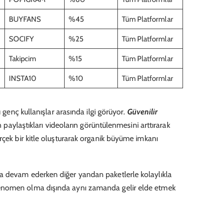
BUYFANS
%45
Tüm Platformlar
SOCIFY
%25
Tüm Platformlar
Takipcim
%15
Tüm Platformlar
INSTA10
%10
Tüm Platformlar
ı genç kullanışlar arasında ilgi görüyor.
Güvenilir
ın paylaştıkları videoların görüntülenmesini arttırarak
rçek bir kitle oluşturarak organik büyüme imkanı
a devam ederken diğer yandan paketlerle kolaylıkla
enomen olma dışında aynı zamanda gelir elde etmek