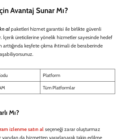
çin Avantaj Sunar Mı?
kn al
paketleri hizmet garantisi ile birlikte güvenli
 İçerik üreticilerine yönelik hizmetler sayesinde hedef
n arttığında keşfete çıkma ihtimali de beraberinde
laşabiliyorsunuz.
Kodu
Platform
AM
Tüm Platformlar
rlı Mı?
ram izlenme satın al
seçeneği zarar oluşturmaz
ir yandan da hizmetten yararlanarak takip edilme