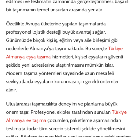
edilmesi ve teslimatın zamanında gerçekleştirilmesi, başarılı
bir taşınmanın temel unsurları arasında yer alır.
Özellikle Avrupa ülkelerine yapılan taşınmalarda
profesyonel lojistik desteği büyük avantaj sağlar.
Günümüzde birçok kişi iş, eğitim veya aile birleşimi gibi
nedenlerle Almanya’ya taşınmaktadır. Bu süreçte
Türkiye
Almanya eşya taşıma
hizmetleri, kişisel eşyaların güvenli
şekilde yeni adreslerine ulaştırılmasını mümkün kılar.
Modern taşıma yöntemleri sayesinde uzun mesafeli
sevkiyatlarda eşyaların korunması için gerekli önlemler
alınır.
Uluslararası taşımacılıkta deneyim ve planlama büyük
önem taşır. Profesyonel ekipler tarafından sunulan
Türkiye
Almanya ev taşıma
çözümleri, paketleme aşamasından
teslimata kadar tüm sürecin sistemli şekilde yönetilmesini
sağlar. Böylece taşınan kişiler yeni yaşamlarına odaklanırken