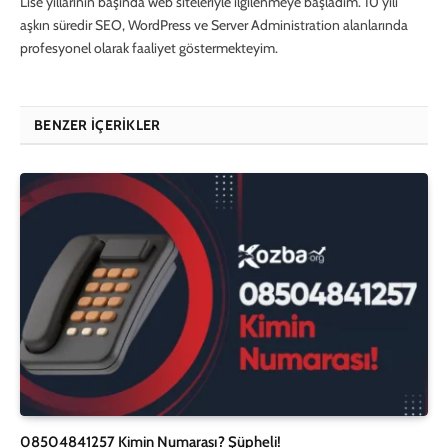
Lise yıllarının başında web siteleriyle ilgilenmeye başladım. 10 yılı
aşkın süredir SEO, WordPress ve Server Administration alanlarında
profesyonel olarak faaliyet göstermekteyim.
BENZER İÇERIKLER
08504841257 Kimin Numarası? Şüpheli!