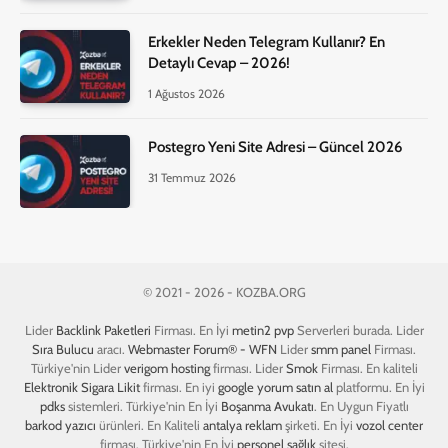
Erkekler Neden Telegram Kullanır? En
Detaylı Cevap – 2026!
1 Ağustos 2026
Postegro Yeni Site Adresi – Güncel 2026
31 Temmuz 2026
© 2021 - 2026 - KOZBA.ORG
Lider
Backlink Paketleri
Firması. En İyi
metin2 pvp
Serverleri burada. Lider
Sıra Bulucu
aracı.
Webmaster Forum® - WFN
Lider
smm panel
Firması.
Türkiye'nin Lider
verigom hosting
firması. Lider
Smok
Firması. En kaliteli
Elektronik Sigara Likit
firması. En iyi
google yorum satın al
platformu. En İyi
pdks
sistemleri. Türkiye'nin En İyi
Boşanma Avukatı
. En Uygun Fiyatlı
barkod yazıcı
ürünleri. En Kaliteli
antalya reklam
şirketi. En İyi
vozol center
firması. Türkiye'nin En İyi
personel sağlık
sitesi.